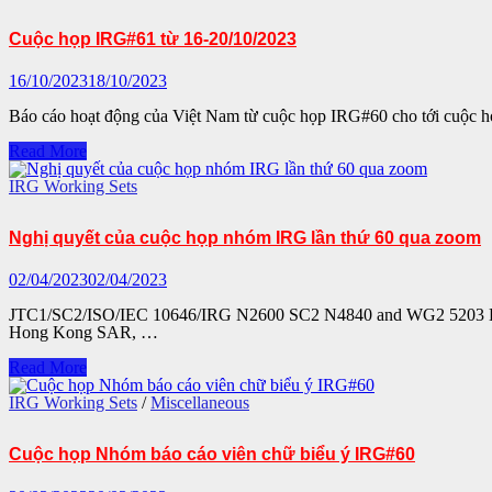
cuộc
họp
Cuộc họp IRG#61 từ 16-20/10/2023
IRG#61
16/10/2023
18/10/2023
Báo cáo hoạt động của Việt Nam từ cuộc họp IRG#60 cho tới cuộc
Cuộc
Read More
họp
IRG#61
IRG Working Sets
từ
16-
Nghị quyết của cuộc họp nhóm IRG lần thứ 60 qua zoom
20/10/2023
02/04/2023
02/04/2023
JTC1/SC2/ISO/IEC 10646/IRG N2600 SC2 N4840 and WG2 5203 Date:
Hong Kong SAR, …
Nghị
Read More
quyết
của
IRG Working Sets
/
Miscellaneous
cuộc
họp
Cuộc họp Nhóm báo cáo viên chữ biểu ý IRG#60
nhóm
IRG
lần