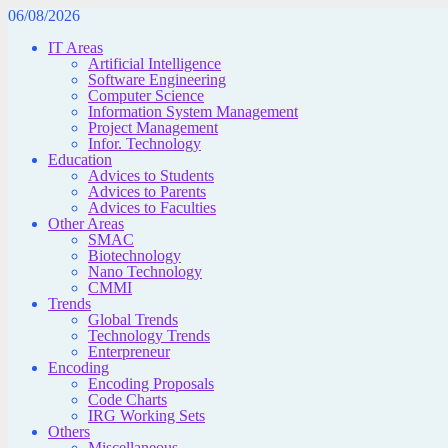
Skip
06/08/2026
to
content
IT Areas
Artificial Intelligence
Software Engineering
Computer Science
Information System Management
Project Management
Infor. Technology
Education
Advices to Students
Advices to Parents
Advices to Faculties
Other Areas
SMAC
Biotechnology
Nano Technology
CMMI
Trends
Global Trends
Technology Trends
Enterpreneur
Encoding
Encoding Proposals
Code Charts
IRG Working Sets
Others
Miscellaneous