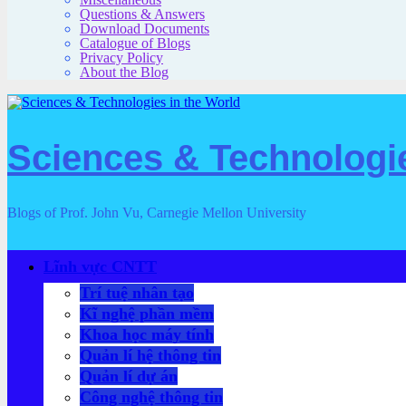
Questions & Answers
Download Documents
Catalogue of Blogs
Privacy Policy
About the Blog
Sciences & Technologie
Blogs of Prof. John Vu, Carnegie Mellon University
Lĩnh vực CNTT
Trí tuệ nhân tạo
Kĩ nghệ phần mềm
Khoa học máy tính
Quản lí hệ thông tin
Quản lí dự án
Công nghệ thông tin