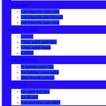
Giáo dục
Lời khuyên sinh viên
Lời khuyên phụ huynh
Lời khuyên giáo viên
Lĩnh vực khác
SMAC
Công nghệ sinh học
Công nghệ nano
CMMI
Các xu hướng
X hướng toàn cầu
Xu hướng công nghệ
Nhà doanh nghiệp
Mã hoá
Đề nghị mã hoá
Sơ đồ mã
Tài liệu làm việc IRG