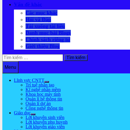
Vấn đề khác
Các mục khác
Hỏi và Đáp
Tải xuống tài liệu
Danh mục bài Blogs
Chính sách riêng tư
Giới thiệu Blog
Tìm
kiếm
cho:
Menu
Lĩnh vực CNTT
Show
Trí tuệ nhân tạo
sub
Kĩ nghệ phần mềm
menu
Khoa học máy tính
Quản lí hệ thông tin
Quản lí dự án
Công nghệ thông tin
Giáo dục
Show
Lời khuyên sinh viên
sub
Lời khuyên phụ huynh
menu
Lời khuyên giáo viên