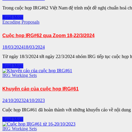
Trong cuộc họp IRG#62 Việt Nam đệ trình một đề nghị chuẩn hoá c
Đề
Read More
xuất
Encoding Proposals
chuẩn
hoá
Cuộc họp IRG#62 qua Zoom 18-22/3/2024
chữ
Hán
Nôm
18/03/2024
18/03/2024
tại
IRG#62
Từ ngày 18/3/2024 tới ngày 22/3/2024 nhóm IRG tiếp tục cuộc họp
Cuộc
Read More
họp
IRG#62
IRG Working Sets
qua
Zoom
Khuyến cáo của cuộc họp IRG#61
18-
22/3/2024
24/10/2023
24/10/2023
Cuộc họp IRG#61 đã hoàn thành với những khuyến cáo về nội dung c
Khuyến
Read More
cáo
của
IRG Working Sets