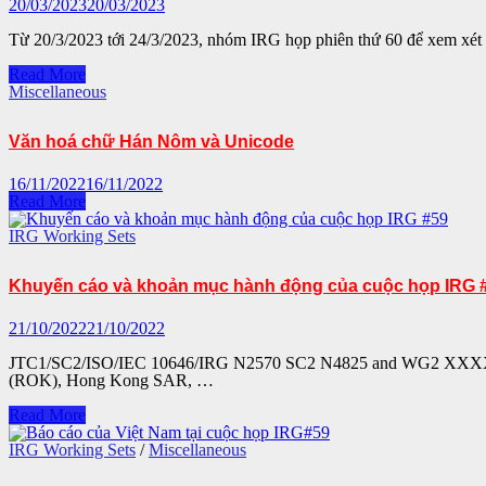
20/03/2023
20/03/2023
thứ
60
Từ 20/3/2023 tới 24/3/2023, nhóm IRG họp phiên thứ 60 để xem xét
qua
zoom
Cuộc
Read More
họp
Miscellaneous
Nhóm
báo
Văn hoá chữ Hán Nôm và Unicode
cáo
viên
chữ
16/11/2022
16/11/2022
biểu
Văn
Read More
ý
hoá
IRG#60
chữ
IRG Working Sets
Hán
Nôm
Khuyến cáo và khoản mục hành động của cuộc họp IRG 
và
Unicode
21/10/2022
21/10/2022
JTC1/SC2/ISO/IEC 10646/IRG N2570 SC2 N4825 and WG2 XXXX Date
(ROK), Hong Kong SAR, …
Khuyến
Read More
cáo
và
IRG Working Sets
/
Miscellaneous
khoản
mục