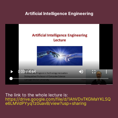
Artificial Intelligence Engineering
The link to the whole lecture is:
https://drive.google.com/file/d/1AhVDvTKGMaYKLSQ
e6LMVdPYyqTz0uavB/view?usp=sharing