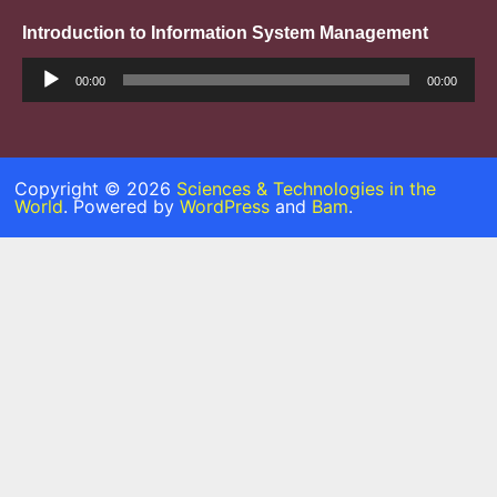
Introduction to Information System Management
Trình
phát
00:00
00:00
âm
thanh
Copyright © 2026
Sciences & Technologies in the
World
. Powered by
WordPress
and
Bam
.