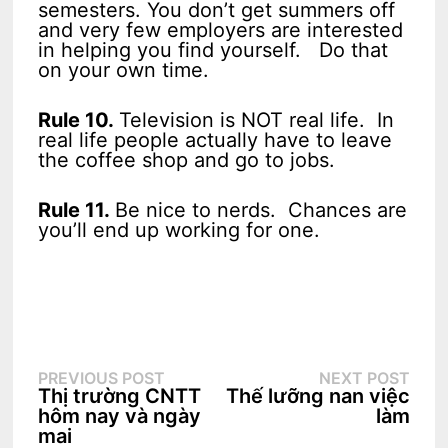
semesters. You don’t get summers off
and very few employers are interested
in helping you find yourself. Do that
on your own time.
Rule 10.
Television is NOT real life. In
real life people actually have to leave
the coffee shop and go to jobs.
Rule 11.
Be nice to nerds. Chances are
you’ll end up working for one.
Điều
Previous
Next
PREVIOUS POST
NEXT POST
hướng
post:
post:
Thị trường CNTT
Thế lưỡng nan việc
bài
viết
hôm nay và ngày
làm
mai