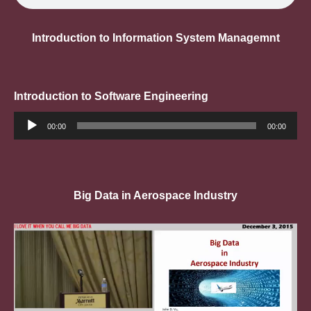
Introduction to Information System Managemnt
Introduction to Software Engineering
Trình
phát
00:00
00:00
âm
thanh
Big Data in Aerospace Industry