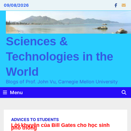
Skip
09/08/2026
to
content
Sciences &
Technologies in the
World
Blogs of Prof. John Vu, Carnegie Mellon University
Menu
ADVICES TO STUDENTS
Lời khuyên của Bill Gates cho học sinh
phổ thông