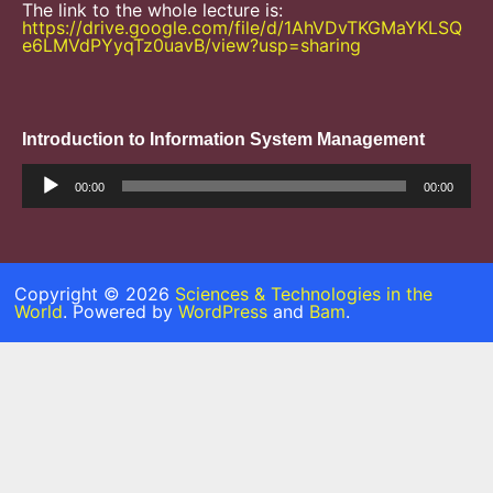
The link to the whole lecture is:
https://drive.google.com/file/d/1AhVDvTKGMaYKLSQ
e6LMVdPYyqTz0uavB/view?usp=sharing
Introduction to Information System Management
Trình
phát
00:00
00:00
âm
thanh
Copyright © 2026
Sciences & Technologies in the
World
. Powered by
WordPress
and
Bam
.