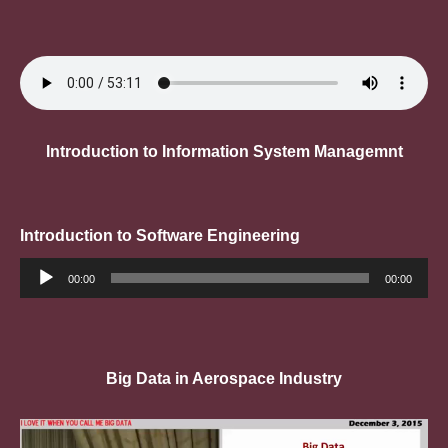
Introduction to Information System Managemnt
Introduction to Software Engineering
Trình
phát
00:00
00:00
âm
thanh
Big Data in Aerospace Industry