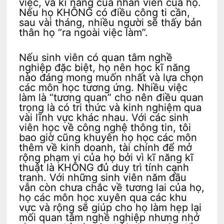
việc, và kĩ năng của nhân viên của họ.
Nếu họ KHÔNG có điều công ti cần,
sau vài tháng, nhiều người sẽ thấy bản
thân họ “ra ngoài việc làm”.
Nếu sinh viên có quan tâm nghề
nghiệp đặc biệt, họ nên học kĩ năng
nào đáng mong muốn nhất và lựa chọn
các môn học tương ứng. Nhiều việc
làm là “tương quan” cho nên điều quan
trọng là có tri thức và kinh nghiệm qua
vài lĩnh vực khác nhau. Với các sinh
viên học về công nghệ thông tin, tôi
bao giờ cũng khuyên họ học các môn
thêm về kinh doanh, tài chính để mở
rộng phạm vi của họ bởi vì kĩ năng kĩ
thuật là KHÔNG đủ duy trì tính cạnh
tranh. Với những sinh viên năm đầu
vẫn còn chưa chắc về tương lai của họ,
họ các môn học xuyên qua các khu
vực và rộng sẽ giúp cho họ làm hẹp lại
mối quan tâm nghề nghiệp nhưng nhớ