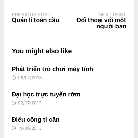
Điều
Previous
Next
PREVIOUS POST
NEXT POST
hướng
post:
post:
Quản lí toàn cầu
Đối thoại với một
bài
viết
người bạn
You might also like
Phát triển trò chơi máy tính
06/07/2013
Đại học trực tuyến rởm
02/07/2013
Điều công ti cần
19/06/2013