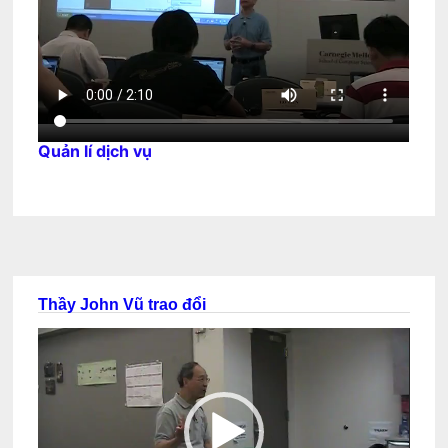
Quản lí dịch vụ
Thầy John Vũ trao đổi
Trình
chơi
Video