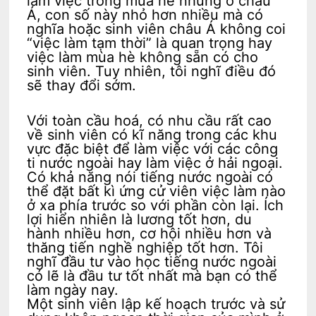
làm việc trong mùa hè nhưng ở châu
Á, con số này nhỏ hơn nhiều mà có
nghĩa hoặc sinh viên châu Á không coi
“việc làm tạm thời” là quan trọng hay
việc làm mùa hè không sẵn có cho
sinh viên. Tuy nhiên, tôi nghĩ điều đó
sẽ thay đổi sớm.
Với toàn cầu hoá, có nhu cầu rất cao
về sinh viên có kĩ năng trong các khu
vực đặc biệt để làm việc với các công
ti nước ngoài hay làm việc ở hải ngoại.
Có khả năng nói tiếng nước ngoài có
thể đặt bất kì ứng cử viên việc làm nào
ở xa phía trước so với phần còn lại. Ích
lợi hiển nhiên là lương tốt hơn, du
hành nhiều hơn, cơ hội nhiều hơn và
thăng tiến nghề nghiệp tốt hơn. Tôi
nghĩ đầu tư vào học tiếng nước ngoài
có lẽ là đầu tư tốt nhất mà bạn có thể
làm ngày nay.
Một sinh viên lập kế hoạch trước và sử