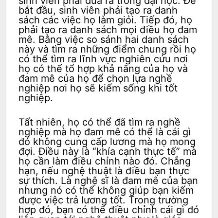
sinh viên phải đưa ra trong đại học. Để
bắt đầu, sinh viên phải tạo ra danh
sách các việc họ làm giỏi. Tiếp đó, họ
phải tạo ra danh sách mọi điều họ đam
mê. Bằng việc so sánh hai danh sách
này và tìm ra những điểm chung rồi họ
có thể tìm ra lĩnh vực nghiên cứu nơi
họ có thể tổ hợp khả năng của họ và
đam mê của họ để chọn lựa nghề
nghiệp nơi họ sẽ kiếm sống khi tốt
nghiệp.
Tất nhiên, họ có thể đã tìm ra nghề
nghiệp mà họ đam mê có thể là cái gì
đó không cung cấp lương mà họ mong
đợi. Điều này là “khía cạnh thực tế” mà
họ cần làm điều chỉnh nào đó. Chẳng
hạn, nếu nghệ thuật là điều bạn thực
sự thích. Là nghệ sĩ là đam mê của bạn
nhưng nó có thể không giúp bạn kiếm
được việc trả lương tốt. Trong trường
hợp đó, bạn có thể điều chỉnh cái gì đó