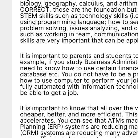
biology, geography, calculus, and arithme
CORRECT, those are the foundation but
STEM skills such as technology skills (
using programming language; how to searc
problem solving, issues analyzing, and cr
such as working in team, communication 
skills are very important that can be ap
It is important to parents and students t
example, if you study Business Adminis
need to know how to use certain financ
database etc. You do not have to be a p
how to use computer to perform your jo
fully automated with information technol
be able to get a job.
It is important to know that all over the
cheaper, better, and more efficient. Thi
accelerates. You can see that ATMs mach
Planning (ERP) systems are reducing m
(CRM) systems are reducing many advert