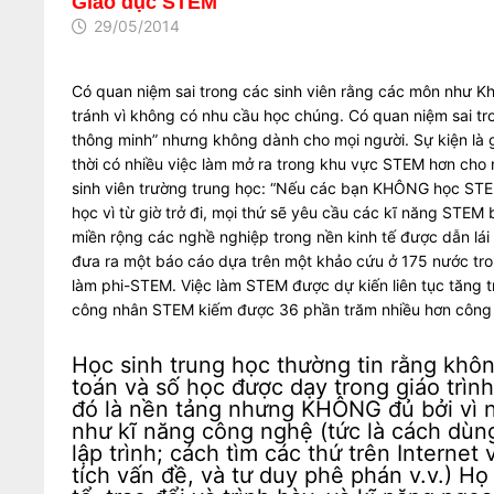
Giáo dục STEM
29/05/2014
Có quan niệm sai trong các sinh viên rằng các môn như K
tránh vì không có nhu cầu học chúng. Có quan niệm sai t
thông minh” nhưng không dành cho mọi người. Sự kiện là g
thời có nhiều việc làm mở ra trong khu vực STEM hơn cho
sinh viên trường trung học: “Nếu các bạn KHÔNG học STE
học vì từ giờ trở đi, mọi thứ sẽ yêu cầu các kĩ năng STE
miền rộng các nghề nghiệp trong nền kinh tế được dẫn lái 
đưa ra một báo cáo dựa trên một khảo cứu ở 175 nước tro
làm phi-STEM. Việc làm STEM được dự kiến liên tục tăng tr
công nhân STEM kiếm được 36 phần trăm nhiều hơn công
Học sinh trung học thường tin rằng khôn
toán và số học được dạy trong giáo tr
đó là nền tảng nhưng KHÔNG đủ bởi vì 
như kĩ năng công nghệ (tức là cách dùng
lập trình; cách tìm các thứ trên Internet
tích vấn đề, và tư duy phê phán v.v.) H