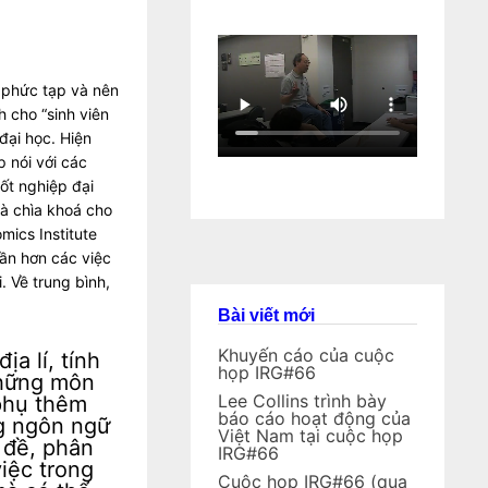
 phức tạp và nên
 cho “sinh viên
đại học. Hiện
 nói với các
ốt nghiệp đại
là chìa khoá cho
mics Institute
ần hơn các việc
. Về trung bình,
Bài viết mới
Khuyến cáo của cuộc
a lí, tính
họp IRG#66
những môn
Lee Collins trình bày
phụ thêm
báo cáo hoạt động của
ng ngôn ngữ
Việt Nam tại cuộc họp
n đề, phân
IRG#66
iệc trong
Cuộc họp IRG#66 (qua