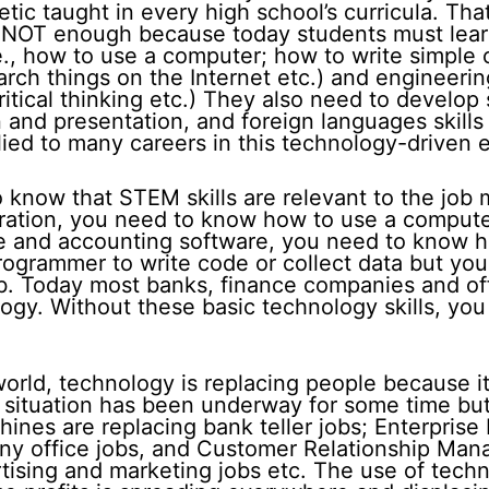
tic taught in every high school’s curricula. Tha
 NOT enough because today students must learn
i.e., how to use a computer; how to write simpl
h things on the Internet etc.) and engineering s
itical thinking etc.) They also need to develop s
and presentation, and foreign languages skills
plied to many careers in this technology-driven
o know that STEM skills are relevant to the job 
tration, you need to know how to use a compute
e and accounting software, you need to know h
rogrammer to write code or collect data but y
b. Today most banks, finance companies and of
ogy. Without these basic technology skills, you
 world, technology is replacing people because it
s situation has been underway for some time but 
ines are replacing bank teller jobs; Enterprise
any office jobs, and Customer Relationship Ma
ising and marketing jobs etc. The use of techn