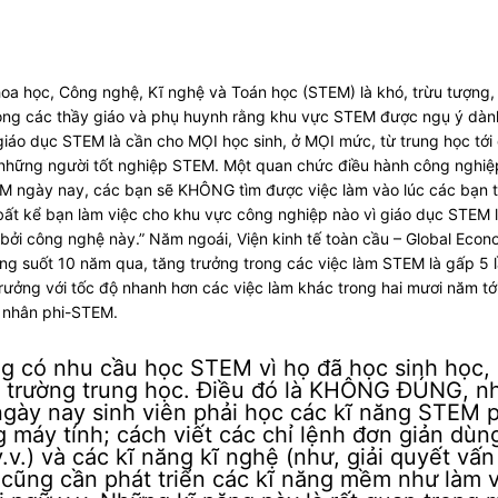
hoa học, Công nghệ, Kĩ nghệ và Toán học (STEM) là khó, trừu tượng,
rong các thầy giáo và phụ huynh rằng khu vực STEM được ngụ ý dành
iáo dục STEM là cần cho MỌI học sinh, ở MỌI mức, từ trung học tới 
 những người tốt nghiệp STEM. Một quan chức điều hành công nghiệp
M ngày nay, các bạn sẽ KHÔNG tìm được việc làm vào lúc các bạn t
M bất kể bạn làm việc cho khu vực công nghiệp nào vì giáo dục STEM 
bởi công nghệ này.” Năm ngoái, Viện kinh tế toàn cầu – Global Econo
ng suốt 10 năm qua, tăng trưởng trong các việc làm STEM là gấp 5 l
ưởng với tốc độ nhanh hơn các việc làm khác trong hai mươi năm tới
 nhân phi-STEM.
g có nhu cầu học STEM vì họ đã học sinh học, đị
ình trường trung học. Điều đó là KHÔNG ĐÚNG, 
ngày nay sinh viên phải học các kĩ năng STEM 
 máy tính; cách viết các chỉ lệnh đơn giản dù
 v.v.) và các kĩ năng kĩ nghệ (như, giải quyết vấ
ọ cũng cần phát triển các kĩ năng mềm như làm v