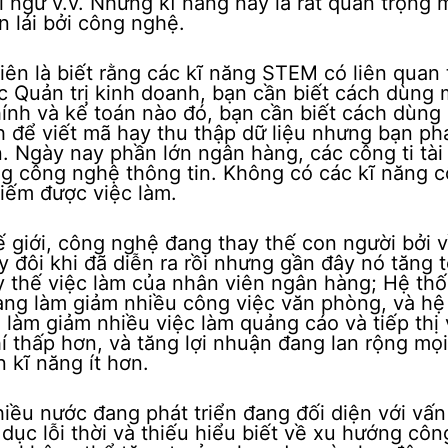
ại ngữ v.v. Những kĩ năng này là rất quan trọng 
 lái bởi công nghệ.
ên là biết rằng các kĩ năng STEM có liên quan t
 Quản trị kinh doanh, bạn cần biết cách dùng 
ính và kế toán nào đó, bạn cần biết cách dùng
ình để viết mã hay thu thập dữ liệu nhưng bạn ph
. Ngày nay phần lớn ngân hàng, các công ti tài
g công nghệ thông tin. Không có các kĩ năng 
iếm được việc làm.
ế giới, công nghệ đang thay thế con người bởi v
 đôi khi đã diễn ra rồi nhưng gần đây nó tăng t
 thế việc làm của nhân viên ngân hàng; Hệ th
ang làm giảm nhiều công việc văn phòng, và hệ
àm giảm nhiều việc làm quảng cáo và tiếp thị v
 thấp hơn, và tăng lợi nhuận đang lan rộng mọi
 kĩ năng ít hơn.
hiều nước đang phát triển đang đối diện với vấn
dục lỗi thời và thiếu hiểu biết về xu hướng côn