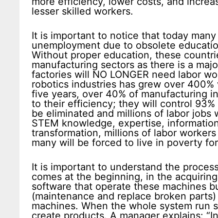
more efficiency, lower costs, and increa
lesser skilled workers.
It is important to notice that today man
unemployment due to obsolete education
Without proper education, these countrie
manufacturing sectors as there is a majo
factories will NO LONGER need labor work
robotics industries has grew over 400% wi
five years, over 40% of manufacturing in
to their efficiency; they will control 93
be eliminated and millions of labor jobs w
STEM knowledge, expertise, information
transformation, millions of labor workers
many will be forced to live in poverty for 
It is important to understand the proces
comes at the beginning, in the acquirin
software that operate these machines bu
(maintenance and replace broken parts) t
machines. When the whole system run smo
create products. A manager explains: “In