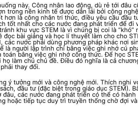
 huống này. Công nhân lao động, dù rẻ tới đâu 
ơn trong nền kinh tế được dẫn lái bởi công nghệ
t hơn là công nhân tri thức, điều yêu cầu đầu t
h tốt nhất cho các nước đang phát triển để đi
 tránh khu vực STEM là vì chúng bị coi là “khó”
ề đọc bài giảng và học lí thuyết làm cho cho S
, các nước phải dùng phương pháp khác nơi si
ể là người lập trình chỉ bằng việc ghi nhớ cú ph
àm toán bằng việc ghi nhớ công thức. Để học ST
khi họ làm chủ chủ đề. Điều đó nghĩa là cả chươn
phải thay đổi.
ng ý tưởng mới và công nghệ mới. Thích nghi v
 sách, đầu tư (đặc biệt trong giáo dục STEM). B
ở đâu, các nước đang phát triển có thể có hành
g hoặc tiếp tục duy trì truyền thống chờ đợi v