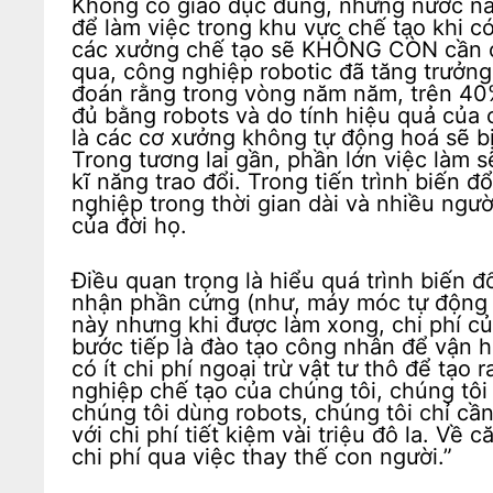
Không có giáo dục đúng, những nước này
để làm việc trong khu vực chế tạo khi c
các xưởng chế tạo sẽ KHÔNG CÒN cần c
qua, công nghiệp robotic đã tăng trưởng
đoán rằng trong vòng năm năm, trên 40
đủ bằng robots và do tính hiệu quả của 
là các cơ xưởng không tự động hoá sẽ bị
Trong tương lai gần, phần lớn việc làm s
kĩ năng trao đổi. Trong tiến trình biến đ
nghiệp trong thời gian dài và nhiều ngư
của đời họ.
Điều quan trọng là hiểu quá trình biến đổ
nhận phần cứng (như, máy móc tự động
này nhưng khi được làm xong, chi phí của
bước tiếp là đào tạo công nhân để vận 
có ít chi phí ngoại trừ vật tư thô để tạo
nghiệp chế tạo của chúng tôi, chúng tôi
chúng tôi dùng robots, chúng tôi chỉ cầ
với chi phí tiết kiệm vài triệu đô la. Về
chi phí qua việc thay thế con người.”