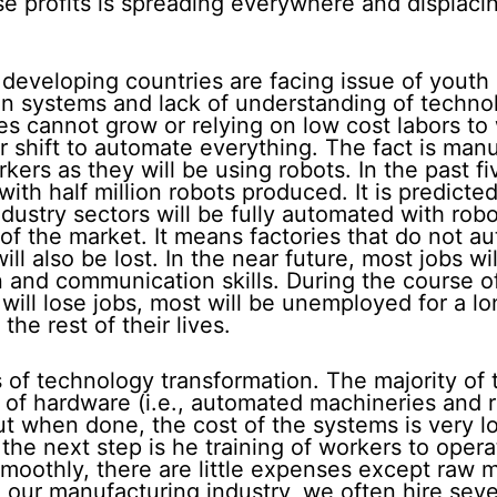
se profits is spreading everywhere and displaci
y developing countries are facing issue of youth
 systems and lack of understanding of technol
s cannot grow or relying on low cost labors to
r shift to automate everything. The fact is man
ers as they will be using robots. In the past fi
th half million robots produced. It is predicted
dustry sectors will be fully automated with rob
% of the market. It means factories that do not a
ill also be lost. In the near future, most jobs wil
 and communication skills. During the course o
 will lose jobs, most will be unemployed for a l
the rest of their lives.
s of technology transformation. The majority of 
g of hardware (i.e., automated machineries and 
t when done, the cost of the systems is very l
he next step is he training of workers to oper
othly, there are little expenses except raw ma
 our manufacturing industry, we often hire seve