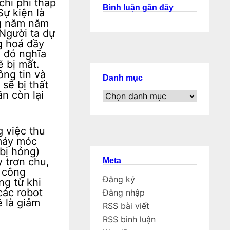
hi phí thấp
Bình luận gần đây
Sự kiện là
ng năm năm
 Người ta dự
g hoá đầy
u đó nghĩa
ẽ bị mất.
ông tin và
Danh mục
 sẽ bị thất
Danh
n còn lại
mục
g việc thu
máy móc
 bị hỏng)
 trơn chu,
Meta
g công
Đăng ký
ng từ khi
các robot
Đăng nhập
ệ là giảm
RSS bài viết
RSS bình luận