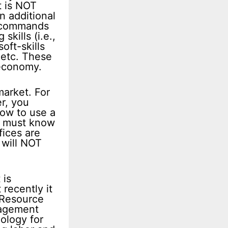
t is NOT
 additional
e commands
kills (i.e.,
oft-skills
 etc. These
 economy.
market. For
r, you
ow to use a
ou must know
fices are
 will NOT
 is
recently it
 Resource
nagement
ology for