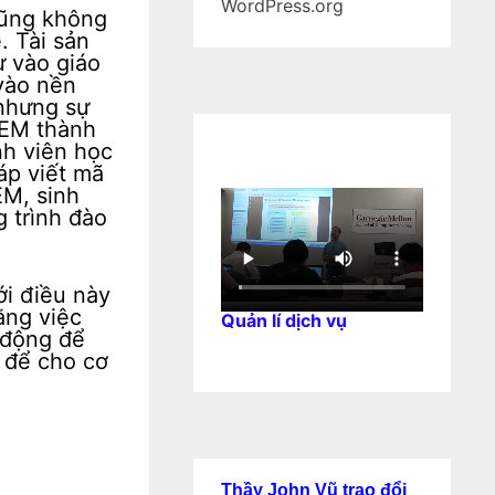
WordPress.org
cũng không
. Tài sản
ư vào giáo
 vào nền
 nhưng sự
TEM thành
nh viên học
áp viết mã
EM, sinh
g trình đào
ới điều này
ằng việc
Quản lí dịch vụ
 động để
à để cho cơ
Thầy John Vũ trao đổi