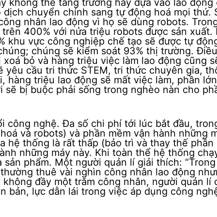
 không thể tăng trưởng hay dựa vào lao động c
ó dịch chuyển chính sang tự động hoá mọi thứ. 
ông nhân lao động vì họ sẽ dùng robots. Tro
 trên 400% với nửa triệu robots được sản xuất.
% khu vực công nghiệp chế tạo sẽ được tự độn
chúng; chúng sẽ kiểm soát 93% thị trường. Điề
 xoá bỏ và hàng triệu việc làm lao động cũng s
ẽ yêu cầu tri thức STEM, tri thức chuyên gia, th
ổi, hàng triệu lao động sẽ mất việc làm, phần lớn
ời sẽ bị buộc phải sống trong nghèo nàn cho phầ
i công nghệ. Đa số chi phí tới lúc bắt đầu, tron
 hoá và robots) và phần mềm vận hành những 
 hệ thống là rất thấp (bảo trì và thay thế phần
hành những máy này. Khi toàn thể hệ thống chạy
 ra sản phẩm. Một người quản lí giải thích: “Tron
 thường thuê vài nghìn công nhân lao động như
n không đầy một trăm công nhân, người quản lí 
 căn bản, lực dẫn lái trong việc áp dụng công ngh