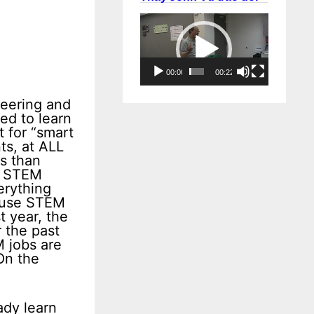
Trình
chơi
Video
00:00
00:22
neering and
ed to learn
 for “smart
ts, at ALL
as than
dy STEM
erything
cause STEM
t year, the
r the past
M jobs are
 On the
ady learn