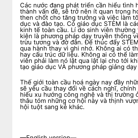
Các nước đang phát triển cần hiểu tình
thành vấn đề, sẽ trở nên ít quan trọng h
then chốt cho tăng trưởng và việc làm tố
dục và đào tạo. Có giáo dục STEM là các
kinh tế toàn cầu. Lí do sinh viên thường
kiện là phương pháp dạy truyền thống v
trừu tương và đờ đẫn. Để thúc đẩy STEM
qua hành thay vì ghi nhớ. Không ai có th
hay cấu trúc dữ liệu. Không ai có thể l
viên phải làm nó lật qua lật lại cho tới 
tạo giáo dục VÀ phương pháp giảng dạy 
Thế giới toàn cầu hoá ngày nay đầy nhữ
sẽ yêu cầu thay đổi về cách nghĩ, chính
hiểu xu hướng công nghệ và thị trường 
thâu tóm những cơ hội này và thịnh vượn
hội tuột sang kẻ khác.
—English version—