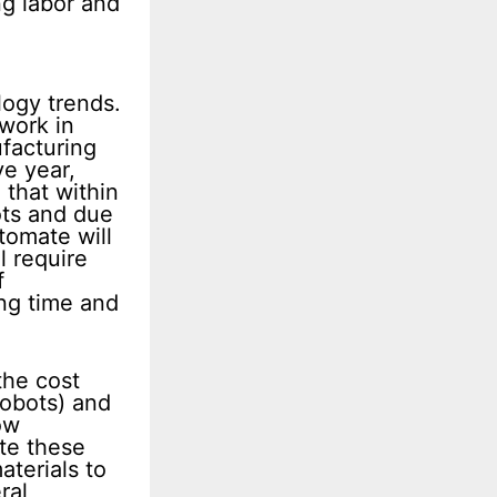
ng labor and
ogy trends.
 work in
ufacturing
ve year,
 that within
ots and due
utomate will
l require
f
ong time and
the cost
robots) and
ow
ate these
terials to
ral