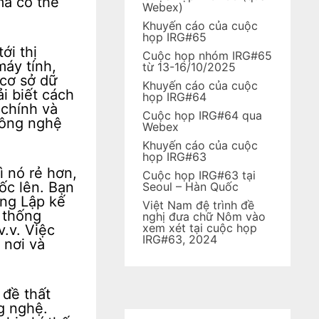
mà có thể
Webex)
Khuyến cáo của cuộc
họp IRG#65
ới thị
Cuộc họp nhóm IRG#65
máy tính,
từ 13-16/10/2025
 cơ sở dữ
Khuyến cáo của cuộc
ải biết cách
họp IRG#64
 chính và
Cuộc họp IRG#64 qua
công nghệ
Webex
Khuyến cáo của cuộc
họp IRG#63
ì nó rẻ hơn,
Cuộc họp IRG#63 tại
ốc lên. Bạn
Seoul – Hàn Quốc
ống Lập kế
Việt Nam đệ trình đề
 thống
nghị đưa chữ Nôm vào
xem xét tại cuộc họp
.v. Việc
IRG#63, 2024
 nơi và
 đề thất
g nghệ.