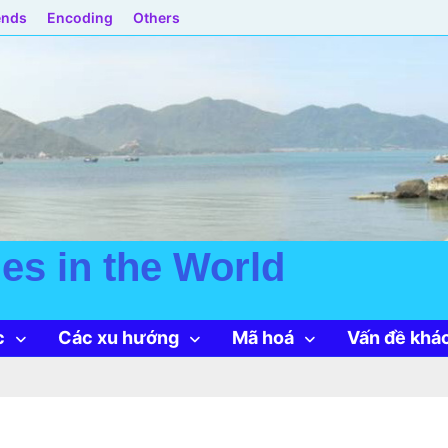
ends
Encoding
Others
es in the World
c
Các xu hướng
Mã hoá
Vấn đề khá