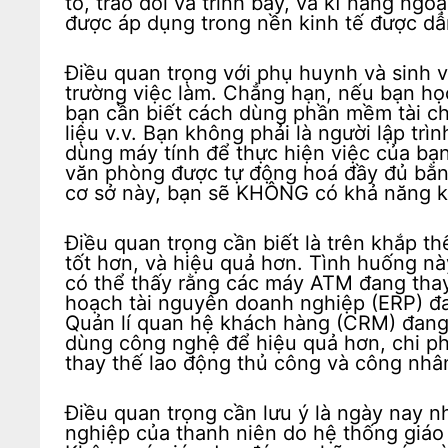
tổ, trao đổi và trình bày, và kĩ năng ngo
được áp dụng trong nền kinh tế được dẫn
Điều quan trọng với phụ huynh và sinh vi
trường việc làm. Chẳng hạn, nếu bạn học
bạn cần biết cách dùng phần mềm tài ch
liệu v.v. Bạn không phải là người lập tr
dùng máy tính để thực hiện việc của bạn
văn phòng được tự động hoá đầy đủ bằn
cơ sở này, bạn sẽ KHÔNG có khả năng k
Điều quan trọng cần biết là trên khắp th
tốt hơn, và hiệu quả hơn. Tình huống này
có thể thấy rằng các máy ATM đang thay
hoạch tài nguyên doanh nghiệp (ERP) đ
Quản lí quan hệ khách hàng (CRM) đang l
dùng công nghệ để hiệu quả hơn, chi phí
thay thế lao động thủ công và công nhân
Điều quan trọng cần lưu ý là ngày nay n
nghiệp của thanh niên do hệ thống giáo 