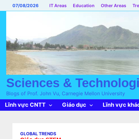
Skip
07/08/2026
IT Areas
Education
Other Areas
Tr
to
content
Sciences & Technologi
Blogs of Prof. John Vu, Carnegie Mellon University
Lĩnh vực CNTT
Giáo dục
Lĩnh vực khá
GLOBAL TRENDS